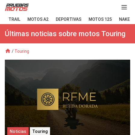
Abir
TRAIL
MOTOS A2
DEPORTIVAS
MOTOS 125
NAKED
Últimas noticias sobre motos Touring
/
Touring
Noticias
Touring