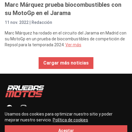
Marc Márquez prueba biocombustibles con
su MotoGp en el Jarama
11 nov. 2022 |
Redacción
Marc Márquez ha rodado en el circuito del Jarama en Madrid con
su MotoGp en un prueba de biocombustibles de competición de
Repsol para la temporada 2024.
Ver más
Cargar más noticias
Usamos dos cookies para optimizar nuestro sitio y poder
mejorar nuestro servicio.
Política de cookies
contacto@pruebasdemotos.es
Aceptar
©2026 — Todos los derechos reservados