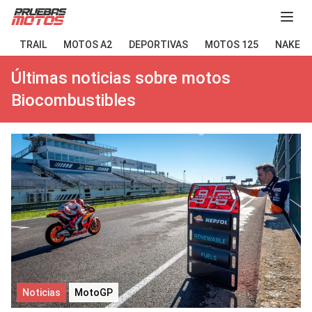
Abir
TRAIL
MOTOS A2
DEPORTIVAS
MOTOS 125
NAKED
Últimas noticias sobre motos
Biocombustibles
Noticias
MotoGP