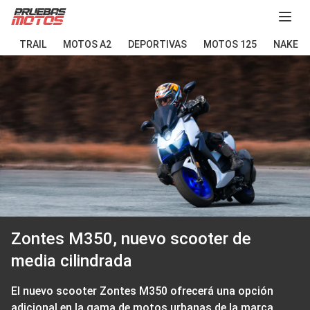
Abir
TRAIL
MOTOS A2
DEPORTIVAS
MOTOS 125
NAKED
Zontes M350, nuevo scooter de
media cilindrada
El nuevo scooter Zontes M350 ofrecerá una opción
adicional en la gama de motos urbanas de la marca.