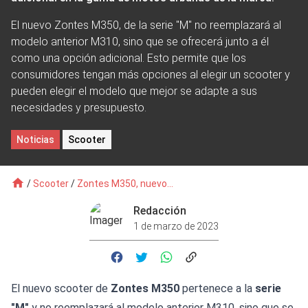
El nuevo Zontes M350, de la serie "M" no reemplazará al
modelo anterior M310, sino que se ofrecerá junto a él
como una opción adicional. Esto permite que los
consumidores tengan más opciones al elegir un scooter y
pueden elegir el modelo que mejor se adapte a sus
necesidades y presupuesto.
Noticias
Scooter
/
Scooter
/
Zontes M350, nuevo...
Redacción
1 de marzo de 2023
El nuevo scooter de
Zontes M350
pertenece a la
serie
"M"
y no reemplazará al modelo anterior M310, sino que se