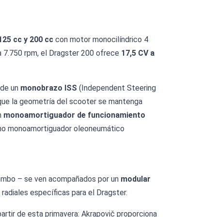
125 cc y 200 cc
con motor monocilíndrico 4
a 7.750 rpm, el Dragster 200 ofrece
17,5 CV a
 de un
monobrazo ISS
(Independent Steering
o que la geometría del scooter se mantenga
n
monoamortiguador de funcionamiento
mismo monoamortiguador oleoneumático
 Brembo – se ven acompañados por un
modular
adiales específicas para el Dragster.
partir de esta primavera: Akrapovič proporciona