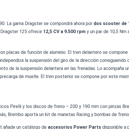
s 90. La gama Dragster se compondrá ahora por
dos scooter de 
o Dragster 125 ofrece
12,5 CV a 9.500 rpm
y un par de 10,5 Nm 
on placas de función de aluminio. El tren delantero se compone
independiza la suspensión del giro de la dirección consiguiend
ento de la suspensión delantera en las frenadas. Lo acompaña u
en precarga de muelle. El tren posterior se compone por este 
ticos Pirelli y los discos de freno – 200 y 190 mm con pinzas
ás, Brembo aporta un kit de manetas Racing y bombas de freno r
jet añade un catálogo de
accesorios Power Parts
disponible a 