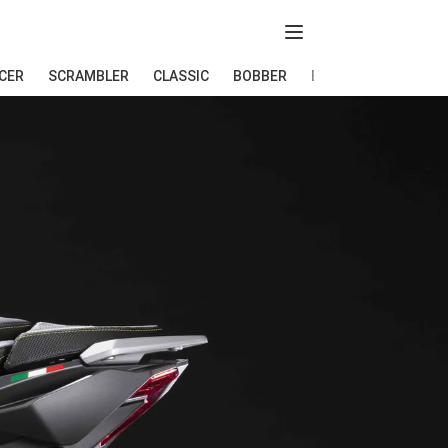
Abir menú
CER
SCRAMBLER
CLASSIC
BOBBER
ELÉCTRICAS
END