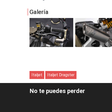
Galería
Italjet
Italjet Dragster
No te puedes perder