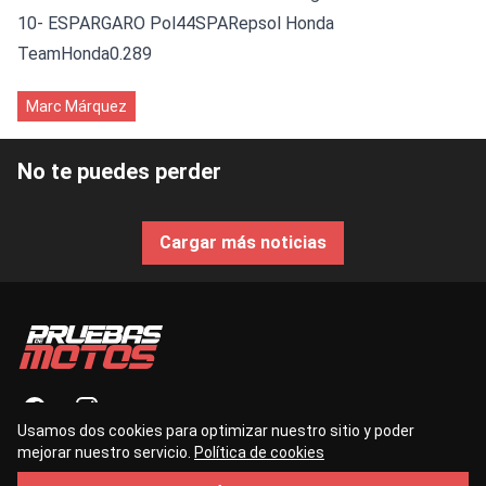
10- ESPARGARO Pol44SPARepsol Honda
TeamHonda0.289
Marc Márquez
No te puedes perder
Cargar más noticias
Usamos dos cookies para optimizar nuestro sitio y poder
mejorar nuestro servicio.
Política de cookies
contacto@pruebasdemotos.es