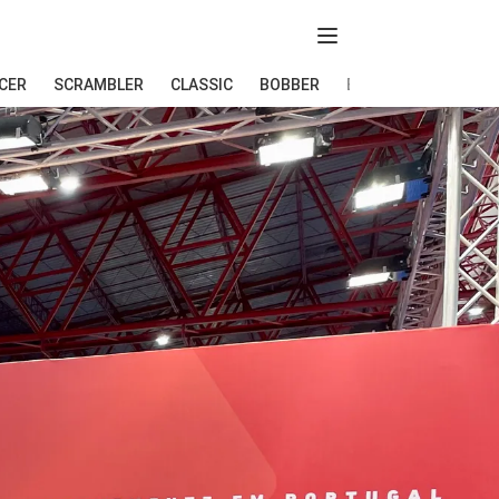
Abir menú
CER
SCRAMBLER
CLASSIC
BOBBER
ELÉCTRICAS
END