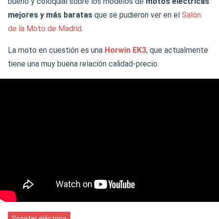
bueno y coloquial sobre los modelos de
motos eléctricas
mejores y más baratas
que se pudieron ver en el
Salón
de la Moto de Madrid
.
La moto en cuestión es una
Horwin EK3
, que actualmente
tiene una muy buena relación calidad-precio.
Scooter eléctrico