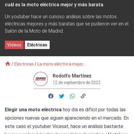
cuál es la moto eléctrica mejor y más barata.
Un youtuber hace un curioso análisis sobre las motos
eléctricas mejores y más baratas que se pudieron ver en el
Salón de la Moto de Madrid.
Vídeos
Eléctricas
/
Eléctricas
/
La moto eléctrica mejor...
Rodolfo Martínez
12 de septiembre de 2022
Elegir una moto eléctrica
hoy día es difícil por todas las
opciones nuevas que siguen apareciendo en el mercado. En
este caso el youtuber Vicesat, hace un análisis bastante