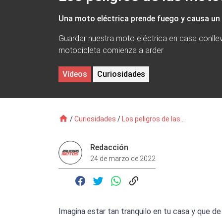
Una moto eléctrica prende fuego y causa un
Guardar nuestra moto eléctrica en casa conlle
motocicleta comienza a arder
Vídeos
Curiosidades
/
Curiosidades
/
Los peligros de las...
Redacción
24 de marzo de 2022
Imagina estar tan tranquilo en tu casa y que d