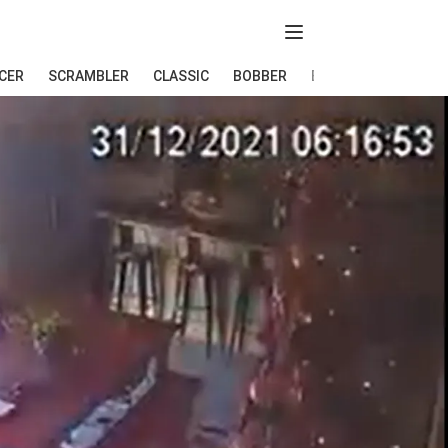
Abir menú
CER
SCRAMBLER
CLASSIC
BOBBER
ELÉCTRICAS
END