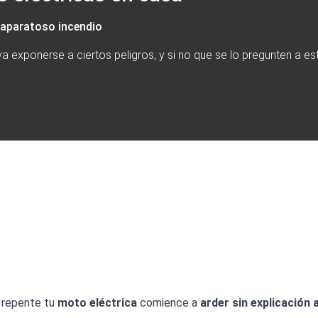
 aparatoso incendio
va exponerse a ciertos peligros, y si no que se lo pregunten a 
e repente tu
moto eléctrica
comience a
arder sin explicación 