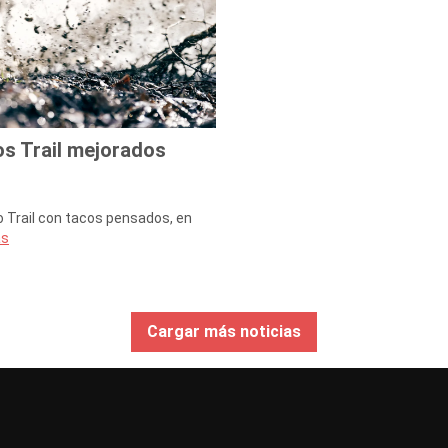
os Trail mejorados
Trail con tacos pensados, en
ás
Cargar más noticias