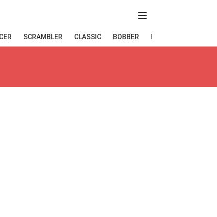
Abir menú
CER
SCRAMBLER
CLASSIC
BOBBER
ELÉCTRICAS
END