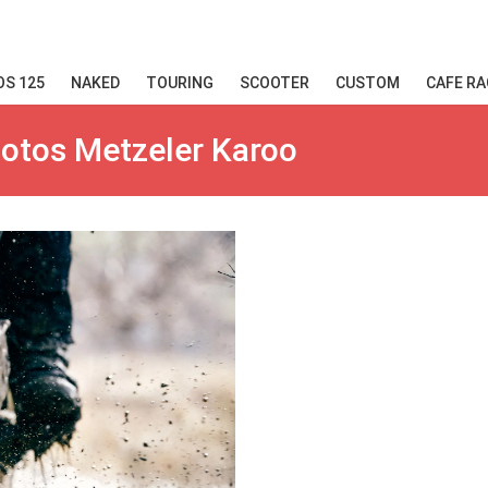
S 125
NAKED
TOURING
SCOOTER
CUSTOM
CAFE RA
motos Metzeler Karoo