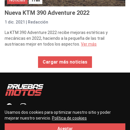
Nueva KTM 390 Adventure 2022
1 dic. 2021 |
Redacción
La KTM 390 Adventure 2022 recibe mejoras estéticas y
mecánicas en 2022, haciendo a la pequeña de las trail
austriacas mejor en todos los aspectos.
Ver más
Cargar más noticias
Usamos dos cookies para optimizar nuestro sitio y poder
mejorar nuestro servicio.
Política de cookies
contacto@pruebasdemotos.es
Aceptar
©2026 — Todos los derechos reservados